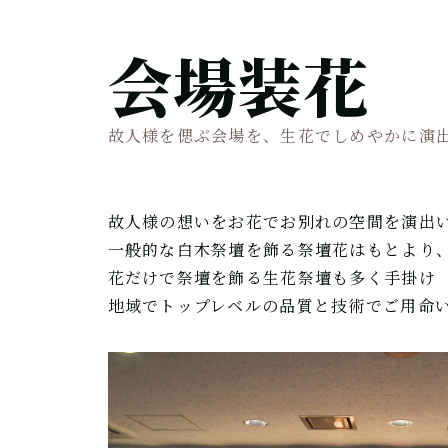
会場装花
故人様を偲ぶ会場を、生花でしめやかに演
故人様の想いをお花でお別れの空間を演出
一般的な白木祭壇を飾る祭壇花はもとより
花だけで祭壇を飾る生花祭壇も多く手掛け
地域でトップレベルの品質と技術でご用命