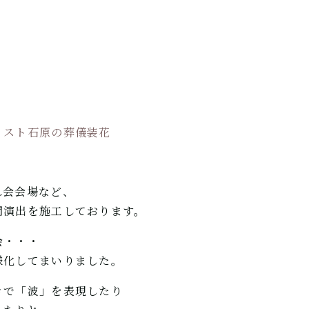
リスト石原の葬儀装花
れ会会場など、
間演出を施工しております。
会・・・
様化してまいりました。
きで「波」を表現したり